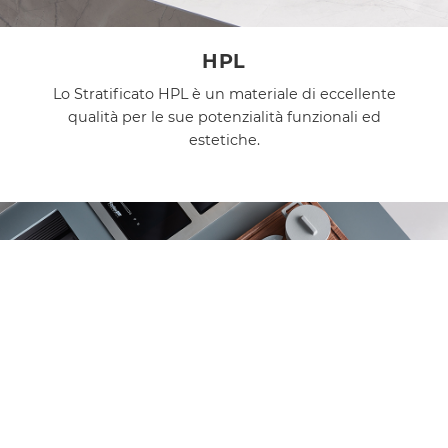
HPL
Lo Stratificato HPL è un materiale di eccellente
qualità per le sue potenzialità funzionali ed
estetiche.
COOKIE
Questo sito web utilizza i cookie. Maggiori
informazioni sui cookie sono disponibili a
questo
Fenix
link
. Continuando ad utilizzare questo sito si
Materiale nanotecnologico che prevede un coating
acconsente all'utilizzo dei cookie durante la