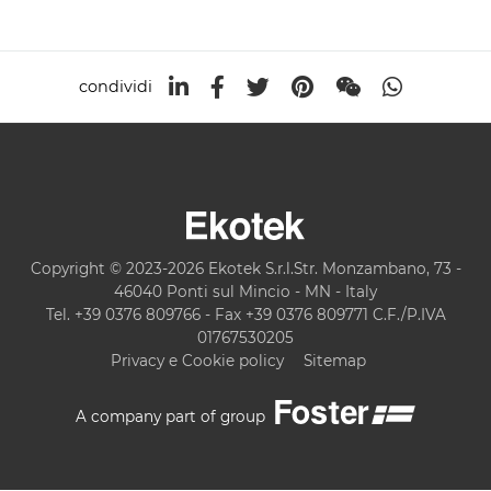
condividi
Copyright © 2023-2026 Ekotek S.r.l.Str. Monzambano, 73 -
46040 Ponti sul Mincio - MN - Italy
Tel. +39 0376 809766 - Fax +39 0376 809771 C.F./P.IVA
01767530205
Privacy e Cookie policy
Sitemap
A company part of group