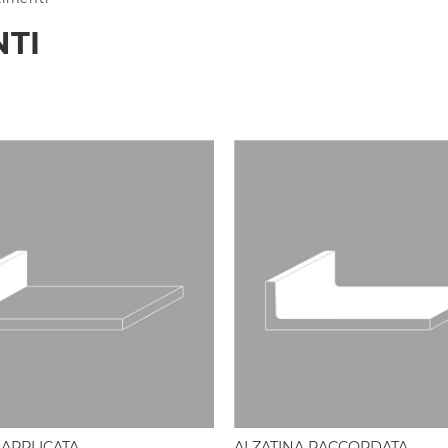
NTI
 APPLICATA
ALZATINA RACCORDATA