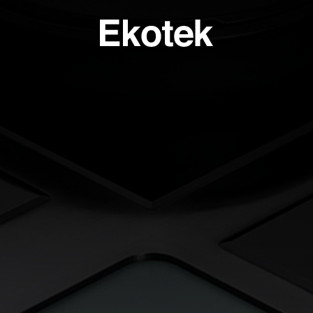
PERTISE
BAGNO
SPECI
SULENZA PERSONALIZZATA
LAVELLI BAGNO A MISURA - INTEGRABILI
TAVOLI
ORI DI APPLICAZIONE
LAVELLI BAGNO STAMPATI STANDARD - INTEGRABILI
ANTE
LAVELLI BAGNO SOPRATOP APPOGGIO
ACCESSO
LAVABI PROFESSIONALI INTEGRABILI
PIATTI DOCCIA
VASCHE DA BAGNO