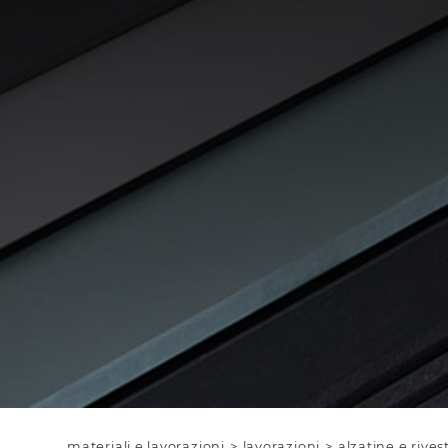
materiali e lavorazioni
>
lavorazioni
>
alzatine e rive