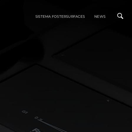
SISTEMA FOSTERSURFACES
NEWS
ALI
INTEGRABILI ACCIAIO INOX
LAVELLI
MISCELATORI
RI DI STILE
PIANI COTTURA A GAS
PIANI COTTURA A INDUZIONE
ACCESSORI
PORTAPRESE DA INCASSO