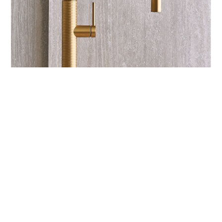
COOKIE
ACCESSORI
Questo sito web utilizza i cookie. Maggiori
Miscelatori
informazioni sui cookie sono disponibili a
questo
Dispenser
link
. Continuando ad utilizzare questo sito si
Portaprese
acconsente all'utilizzo dei cookie durante la
navigazione.
precedente:
invasi e gocciolatoi
ACCETTA