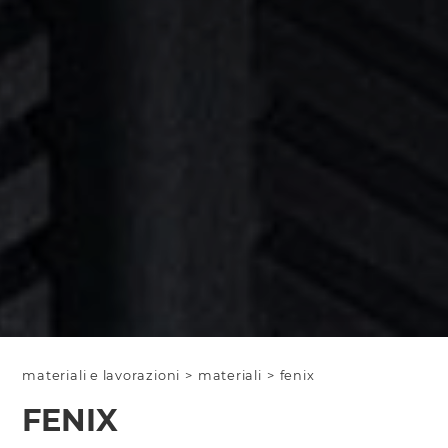
materiali e lavorazioni
>
materiali
>
fenix
FENIX