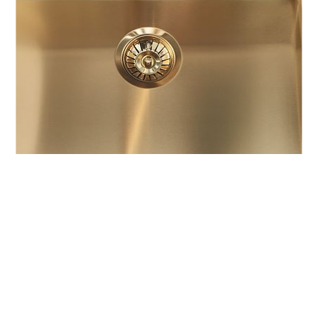
COOKIE
Questo sito web utilizza i cookie. Maggiori
informazioni sui cookie sono disponibili a
questo
link
. Continuando ad utilizzare questo sito si
acconsente all'utilizzo dei cookie durante la
navigazione.