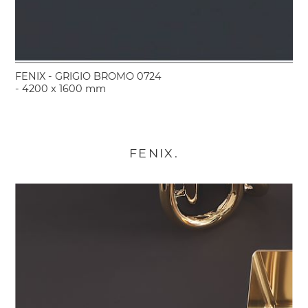
FENIX - GRIGIO BROMO 0724
- 4200 x 1600 mm
FENIX.