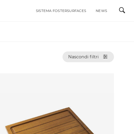
SISTEMA FOSTERSURFACES
NEWS
ALI
INTEGRABILI ACCIAIO INOX
LAVELLI
MISCELATORI
Nascondi filtri
RI DI STILE
PIANI COTTURA A GAS
PIANI COTTURA A INDUZIONE
ACCESSORI
PORTAPRESE DA INCASSO