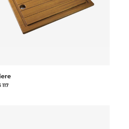
iere
 117