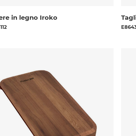
ere in legno Iroko
Tagl
112
E8643