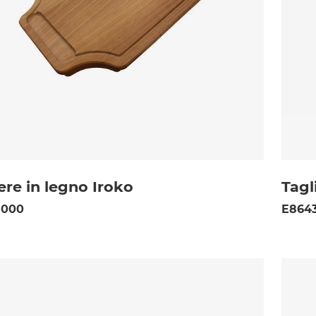
ere in legno Iroko
Tagl
 000
E8643