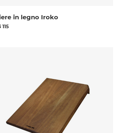
iere in legno Iroko
 115