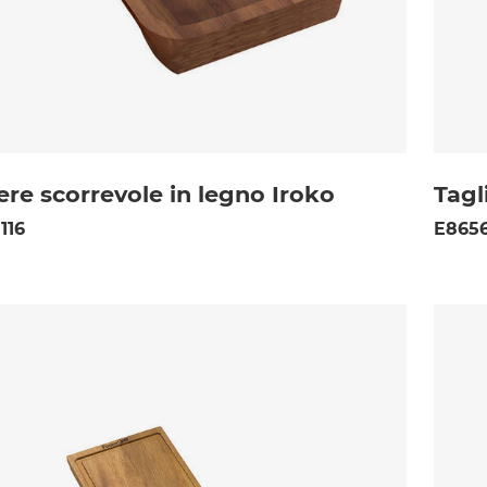
ere scorrevole in legno Iroko
Tagl
116
E8656