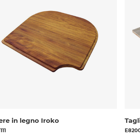
ere in legno Iroko
Tagl
111
E820