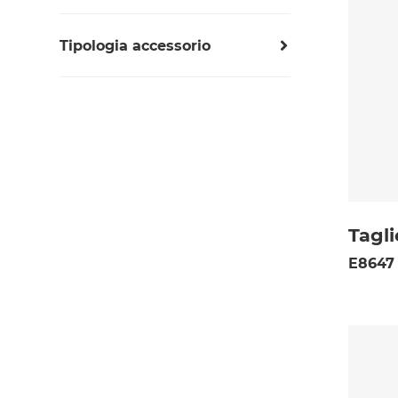
Pilette
Tipologia accessorio
Porta-bottiglie
Accessori cappe
Porta-coltelli
Accessori Piani Cottura
Porta-spezie
Porta-vaschetta
Porta-vaschette
Scolapasta
Scolapiatti
Tagli
Taglieri in cristallo
E8647
Taglieri in HDPE e kit
Taglieri in legno
Vaschette e cestelli per vasche
Vassoio in acciaio