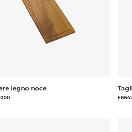
iere legno noce
Tagl
 000
E8642