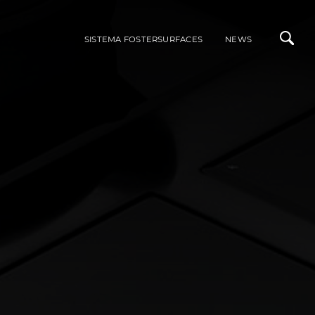
SISTEMA FOSTERSURFACES
NEWS
ALI
INTEGRABILI ACCIAIO INOX
LAVELLI
MISCELATORI
RI DI STILE
PIANI COTTURA A GAS
PIANI COTTURA A INDUZIONE
ACCESSORI
PORTAPRESE DA INCASSO