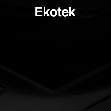
PERTISE
BAGNO
SPECI
SULENZA PERSONALIZZATA
LAVELLI BAGNO A MISURA - INTEGRABILI
TAVOLI
ORI DI APPLICAZIONE
LAVELLI BAGNO STAMPATI STANDARD - INTEGRABILI
ANTE
LAVELLI BAGNO SOPRATOP APPOGGIO
ACCESSO
LAVABI PROFESSIONALI INTEGRABILI
PIATTI DOCCIA
VASCHE DA BAGNO