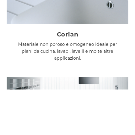
Corian
Materiale non poroso e omogeneo ideale per
piani da cucina, lavabi, lavelli e molte altre
applicazioni.
COOKIE
Questo sito web utilizza i cookie. Maggiori
Betacryl
informazioni sui cookie sono disponibili a
questo