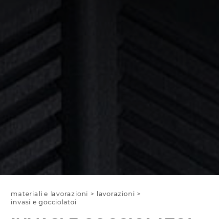
materiali e lavorazioni
>
lavorazioni
>
invasi e gocciolatoi