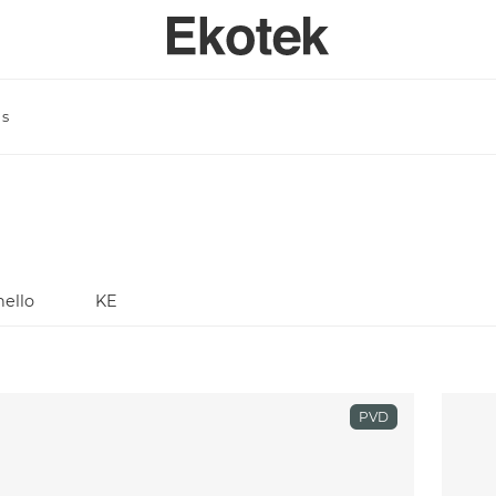
as
PERTISE
BAGNO
SPECI
SULENZA PERSONALIZZATA
LAVELLI BAGNO A MISURA - INTEGRABILI
TAVOLI
ORI DI APPLICAZIONE
LAVELLI BAGNO STAMPATI STANDARD - INTEGRABILI
ANTE
LAVELLI BAGNO SOPRATOP APPOGGIO
ACCESSO
LAVABI PROFESSIONALI INTEGRABILI
nello
PIATTI DOCCIA
KE
VASCHE DA BAGNO
PVD