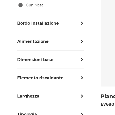
Gun Metal
Bordo Installazione
Filotop | FTS
Alimentazione
220-240 V; 50/60 Hz
Dimensioni base
80cm
87cm
Elemento riscaldante
90cm
3 fuochi
112cm
4 fuochi
Pian
120cm
Larghezza
5 fuochi
80 cm
E7680
87 cm
Tipologia