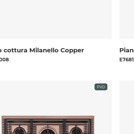
o cottura Milanello Copper
Pian
 008
E7681
PVD