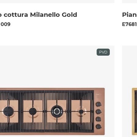
 cottura Milanello Gold
Pian
 009
E7681
PVD