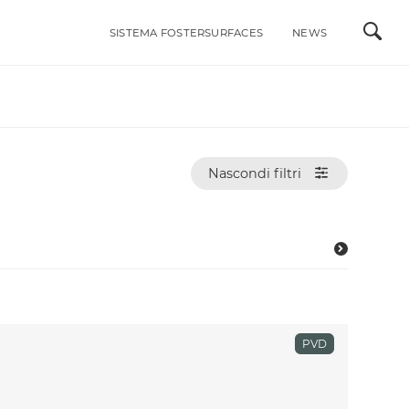
SISTEMA FOSTERSURFACES
NEWS
ALI
INTEGRABILI ACCIAIO INOX
LAVELLI
MISCELATORI
Nascondi filtri
RI DI STILE
PIANI COTTURA A GAS
PIANI COTTURA A INDUZIONE
ACCESSORI
PORTAPRESE DA INCASSO
PVD