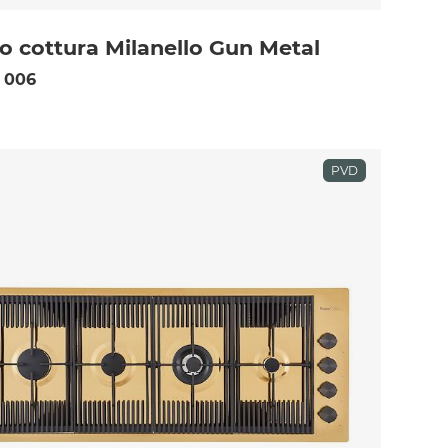
o cottura Milanello Gun Metal
 006
PVD