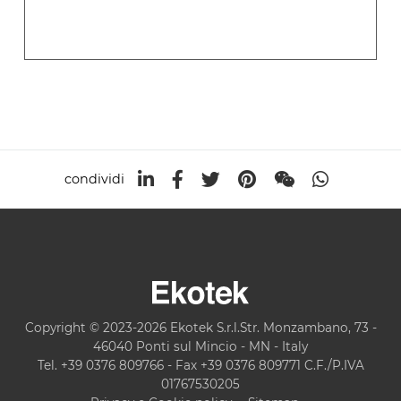
condividi
Copyright © 2023-2026 Ekotek S.r.l.Str. Monzambano, 73 -
46040 Ponti sul Mincio - MN - Italy
Tel. +39 0376 809766 - Fax +39 0376 809771 C.F./P.IVA
01767530205