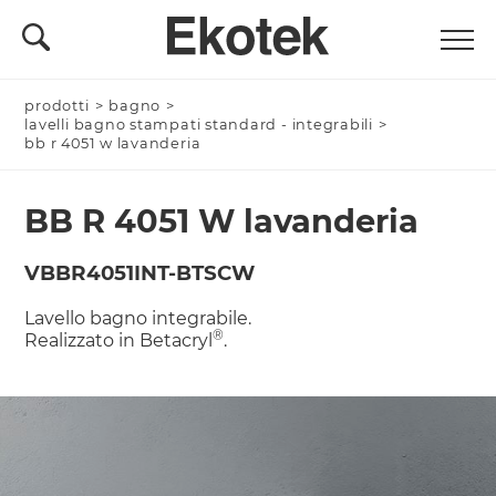
prodotti
Nominativo *
>
bagno
>
lavelli bagno stampati standard - integrabili
>
bb r 4051 w lavanderia
BB R 4051 W lavanderia
Azienda/Privato *
VBBR4051INT-BTSCW
Lavello bagno integrabile.
Nome Azienda
®
Realizzato in Betacryl
.
Email *