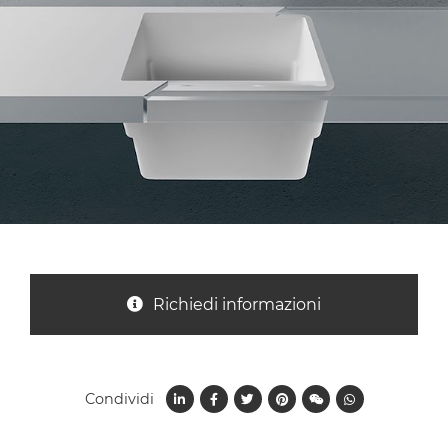
Nazione *
Oggetto *
Messaggio *
Richiedi informazioni
Condividi
Ho letto
l'informativa sulla privacy
e accetto il
trattamento dei dati per le finalità indicate*