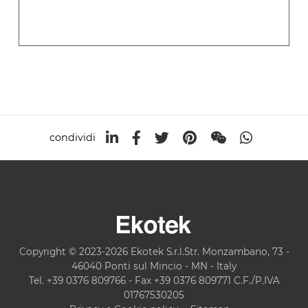
condividi
Copyright © 2023-2026 Ekotek S.r.l.Str. Monzambano, 73 -
46040 Ponti sul Mincio - MN - Italy
Tel. +39 0376 809766 - Fax +39 0376 809771 C.F./P.IVA
01767530205