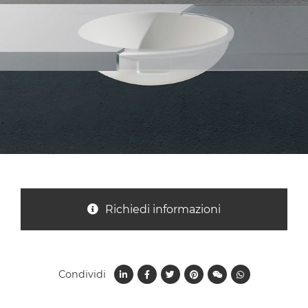
Nazione *
Oggetto *
Messaggio *
Richiedi informazioni
Condividi
Ho letto
l'informativa sulla privacy
e accetto il
trattamento dei dati per le finalità indicate*