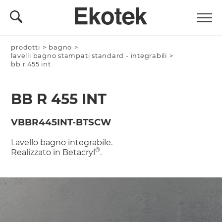
prodotti
Nominativo *
>
bagno
>
lavelli bagno stampati standard - integrabili
>
bb r 455 int
BB R 455 INT
Azienda/Privato *
VBBR445INT-BTSCW
Lavello bagno integrabile.
Nome Azienda
®
Realizzato in Betacryl
.
Email *