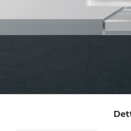
Messaggio *
Ho letto
l'informativa sulla privacy
e accetto i
Accetto *
Det