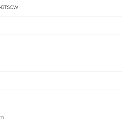
T-BTSCW
mm