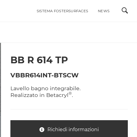
SISTEMA FOSTERSURFACES
NEWS
ALI
INTEGRABILI ACCIAIO INOX
LAVELLI
MISCELATORI
BB R 614 TP
RI DI STILE
PIANI COTTURA A GAS
VBBR614INT-BTSCW
PIANI COTTURA A INDUZIONE
ACCESSORI
Lavello bagno integrabile.
PORTAPRESE DA INCASSO
®
Realizzato in Betacryl
.
Richiedi informazioni