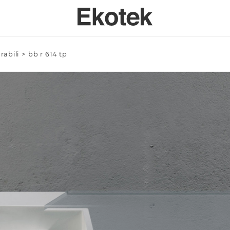
rabili
>
bb r 614 tp
PERTISE
BAGNO
SPECI
SULENZA PERSONALIZZATA
LAVELLI BAGNO A MISURA - INTEGRABILI
Azienda/Privato *
TAVOLI
ORI DI APPLICAZIONE
LAVELLI BAGNO STAMPATI STANDARD - INTEGRABILI
ANTE
LAVELLI BAGNO SOPRATOP APPOGGIO
ACCESSO
LAVABI PROFESSIONALI INTEGRABILI
Email *
PIATTI DOCCIA
VASCHE DA BAGNO