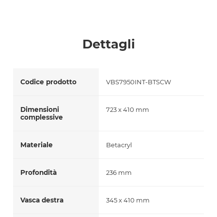
Accetto *
Dettagli
Codice prodotto
VBS7950INT-BTSCW
Dimensioni
723 x 410 mm
complessive
Materiale
Betacryl
Profondità
236 mm
Vasca destra
345 x 410 mm