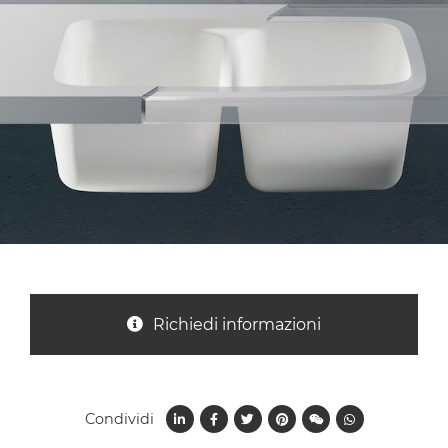
Nazione *
Oggetto *
Messaggio *
Richiedi informazioni
Condividi
Ho letto
l'informativa sulla privacy
e accetto il
trattamento dei dati per le finalità indicate*