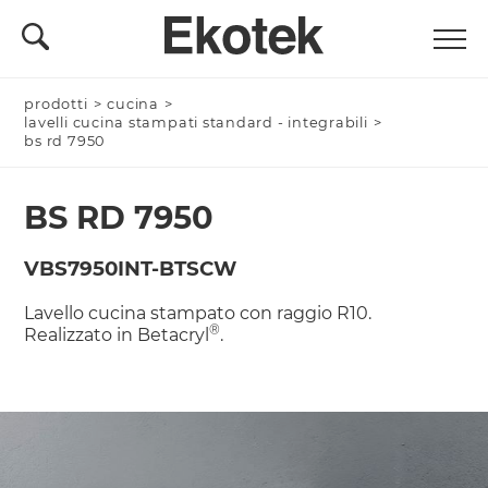
prodotti
Nominativo *
>
cucina
>
lavelli cucina stampati standard - integrabili
>
bs rd 7950
BS RD 7950
Azienda/Privato *
VBS7950INT-BTSCW
Lavello cucina stampato con raggio R10.
Nome Azienda
®
Realizzato in Betacryl
.
Email *