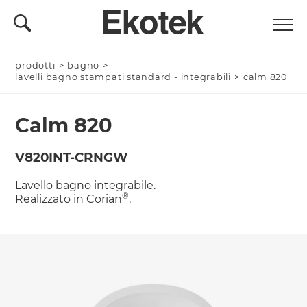
prodotti
Nominativo *
>
bagno
>
lavelli bagno stampati standard - integrabili
>
calm 820
Calm 820
Azienda/Privato *
V820INT-CRNGW
Lavello bagno integrabile.
®
Realizzato in Corian
.
Nome Azienda
Email *