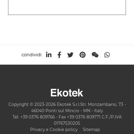
condividi
Copyright © 2023-2026 Ekotek S.r.l.Str. Monzambano, 73 -
46040 Ponti sul Mincio - MN - Italy
Tel. +39 0376 809766 - Fax +39 0376 809771 C.F./P.IVA
01767530205
Privacy e Cookie policy
Sitemap