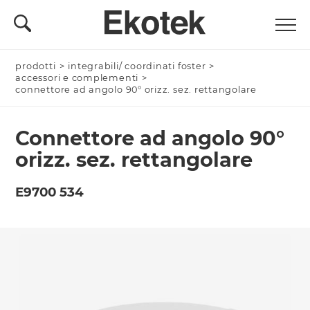
prodotti
Nominativo *
>
integrabili/ coordinati foster
>
accessori e complementi
>
connettore ad angolo 90° orizz. sez. rettangolare
Connettore ad angolo 90°
Azienda/Privato *
orizz. sez. rettangolare
E9700 534
Nome Azienda
Email *