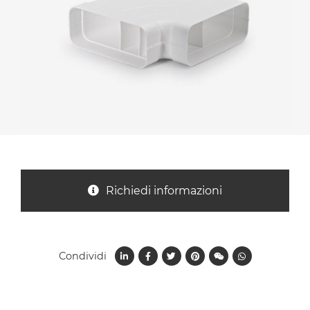
Nazione *
Oggetto *
Messaggio *
Richiedi informazioni
Condividi
Ho letto
l'informativa sulla privacy
e accetto il
trattamento dei dati per le finalità indicate*