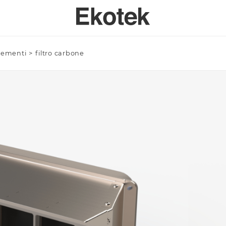
lementi
>
filtro carbone
PERTISE
BAGNO
SPECI
SULENZA PERSONALIZZATA
LAVELLI BAGNO A MISURA - INTEGRABILI
Azienda/Privato *
TAVOLI
ORI DI APPLICAZIONE
LAVELLI BAGNO STAMPATI STANDARD - INTEGRABILI
ANTE
LAVELLI BAGNO SOPRATOP APPOGGIO
ACCESSO
LAVABI PROFESSIONALI INTEGRABILI
Email *
PIATTI DOCCIA
VASCHE DA BAGNO