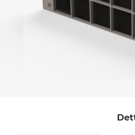
Messaggio *
Ho letto
l'informativa sulla privacy
e accetto i
Accetto *
Det