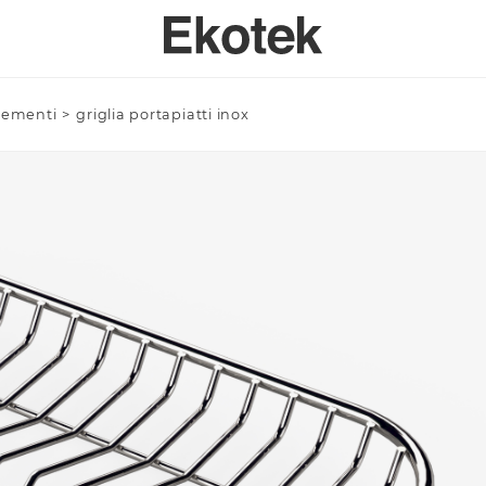
lementi
>
griglia portapiatti inox
PERTISE
BAGNO
SPECI
SULENZA PERSONALIZZATA
LAVELLI BAGNO A MISURA - INTEGRABILI
Azienda/Privato *
TAVOLI
ORI DI APPLICAZIONE
LAVELLI BAGNO STAMPATI STANDARD - INTEGRABILI
ANTE
LAVELLI BAGNO SOPRATOP APPOGGIO
ACCESSO
LAVABI PROFESSIONALI INTEGRABILI
Email *
PIATTI DOCCIA
VASCHE DA BAGNO