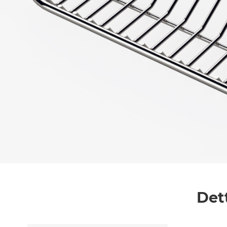
Messaggio *
Ho letto
l'informativa sulla privacy
e accetto i
Accetto *
Det