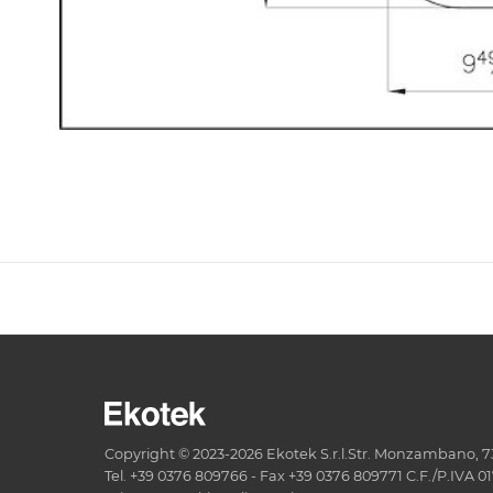
Copyright © 2023-2026 Ekotek S.r.l.Str. Monzambano, 73 
Tel. +39 0376 809766 - Fax +39 0376 809771 C.F./P.IVA 