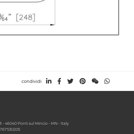
condividi
- 46040 Ponti sul Mincio - MN - Italy
01767530205