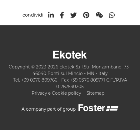
condividi
Copyright © 2023-2026 Ekotek S.r.l.Str. Monzambano, 73 -
46040 Ponti sul Mincio - MN - Italy
Tel. +39 0376 809766 - Fax +39 0376 809771 C.F./P.IVA
01767530205
Privacy e Cookie policy
Sitemap
A company part of group