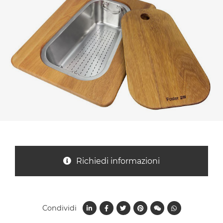
Nazione *
Oggetto *
Messaggio *
Richiedi informazioni
Condividi
Ho letto
l'informativa sulla privacy
e accetto il
trattamento dei dati per le finalità indicate*