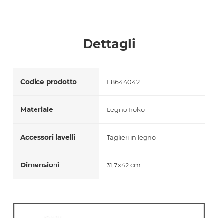
Accetto *
Dettagli
Codice prodotto
E8644042
Materiale
Legno Iroko
Accessori lavelli
Taglieri in legno
Dimensioni
31,7x42 cm