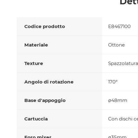
Det
Codice prodotto
E8467100
Materiale
Ottone
Texture
Spazzolatura 
Angolo di rotazione
170°
Base d'appoggio
ø48mm
Cartuccia
Con dischi c
Foro mixer
ø35mm