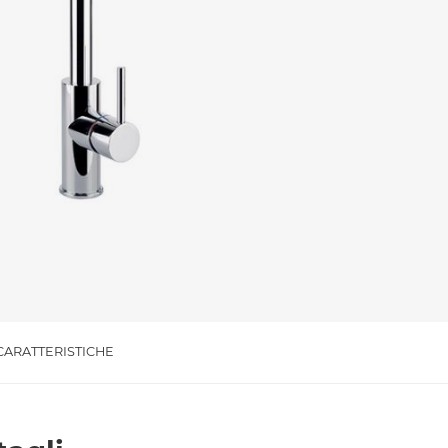
l trattamento dei dati per le finalità indicate*
CARATTERISTICHE