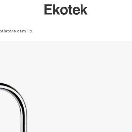
celatore camillo
PERTISE
BAGNO
SPECI
SULENZA PERSONALIZZATA
LAVELLI BAGNO A MISURA - INTEGRABILI
Azienda/Privato *
TAVOLI
ORI DI APPLICAZIONE
LAVELLI BAGNO STAMPATI STANDARD - INTEGRABILI
ANTE
LAVELLI BAGNO SOPRATOP APPOGGIO
ACCESSO
LAVABI PROFESSIONALI INTEGRABILI
Email *
PIATTI DOCCIA
VASCHE DA BAGNO