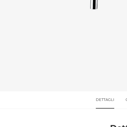
Messaggio *
Ho letto
l'informativa sulla privacy
e accetto i
Accetto *
DETTAGLI