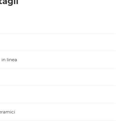
tagli
in linea
eramici