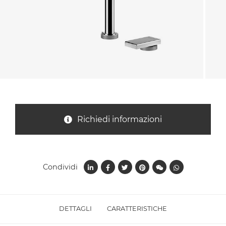
Nazione *
Oggetto *
Messaggio *
Richiedi informazioni
Condividi
DETTAGLI
CARATTERISTICHE
Ho letto
l'informativa sulla privacy
e accetto il
trattamento dei dati per le finalità indicate*