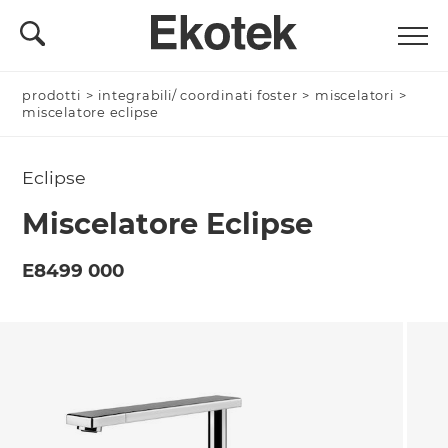
prodotti
Nominativo *
>
integrabili/ coordinati foster
>
miscelatori
>
miscelatore eclipse
Eclipse
Azienda/Privato *
Miscelatore Eclipse
E8499 000
Nome Azienda
Email *