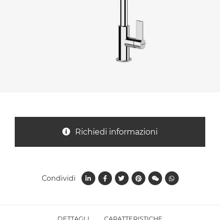
Nazione *
Oggetto *
Messaggio *
Richiedi informazioni
Condividi
Ho letto
l'informativa sulla privacy
e accetto il
trattamento dei dati per le finalità indicate*
DETTAGLI
CARATTERISTICHE