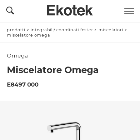
prodotti
Nominativo *
>
integrabili/ coordinati foster
>
miscelatori
>
miscelatore omega
Omega
Azienda/Privato *
Miscelatore Omega
E8497 000
Nome Azienda
Email *