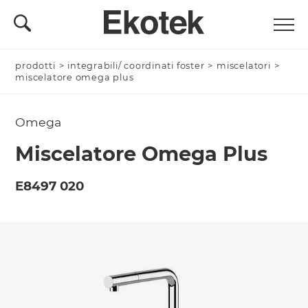
prodotti
Nominativo *
>
integrabili/ coordinati foster
>
miscelatori
>
miscelatore omega plus
Omega
Azienda/Privato *
Miscelatore Omega Plus
E8497 020
Nome Azienda
Email *