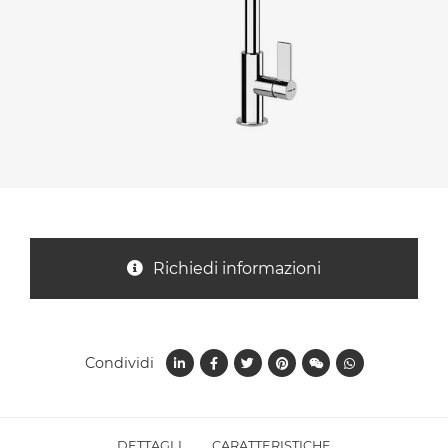
Nazione *
Oggetto *
Messaggio *
Richiedi informazioni
Condividi
Ho letto
l'informativa sulla privacy
e accetto il
trattamento dei dati per le finalità indicate*
DETTAGLI
CARATTERISTICHE