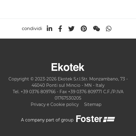
condividi
Copyright © 2023-2026 Ekotek S.r.l.Str. Monzambano, 73 -
46040 Ponti sul Mincio - MN - Italy
Tel. +39 0376 809766 - Fax +39 0376 809771 C.F./P.IVA
01767530205
Privacy e Cookie policy
Sitemap
A company part of group