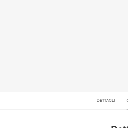
Messaggio *
Ho letto
l'informativa sulla privacy
e accetto i
Accetto *
DETTAGLI