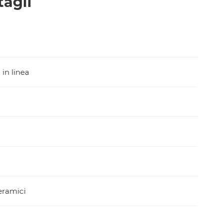
tagli
in linea
eramici