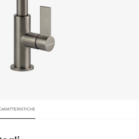
l trattamento dei dati per le finalità indicate*
CARATTERISTICHE