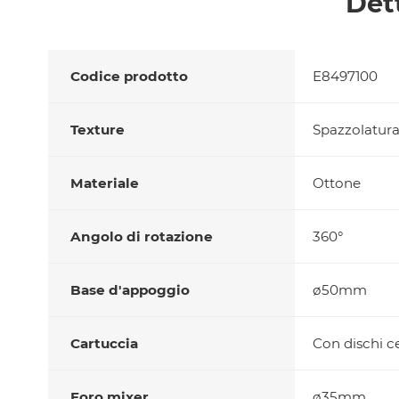
Det
Codice prodotto
E8497100
Texture
Spazzolatura 
Materiale
Ottone
Angolo di rotazione
360°
Base d'appoggio
ø50mm
Cartuccia
Con dischi c
Foro mixer
ø35mm