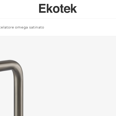
celatore omega satinato
PERTISE
BAGNO
SPECI
SULENZA PERSONALIZZATA
LAVELLI BAGNO A MISURA - INTEGRABILI
Azienda/Privato *
TAVOLI
ORI DI APPLICAZIONE
LAVELLI BAGNO STAMPATI STANDARD - INTEGRABILI
ANTE
LAVELLI BAGNO SOPRATOP APPOGGIO
ACCESSO
LAVABI PROFESSIONALI INTEGRABILI
Email *
PIATTI DOCCIA
VASCHE DA BAGNO