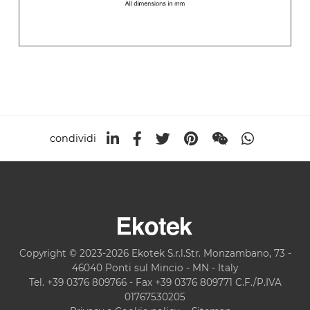
condividi
Copyright © 2023-2026 Ekotek S.r.l.Str. Monzambano, 73 -
46040 Ponti sul Mincio - MN - Italy
Tel. +39 0376 809766 - Fax +39 0376 809771 C.F./P.IVA
01767530205