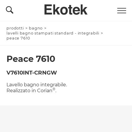
prodotti
Nominativo *
>
bagno
>
lavelli bagno stampati standard - integrabili
>
peace 7610
Peace 7610
Azienda/Privato *
V7610INT-CRNGW
Lavello bagno integrabile.
Nome Azienda
®
Realizzato in Corian
.
Email *