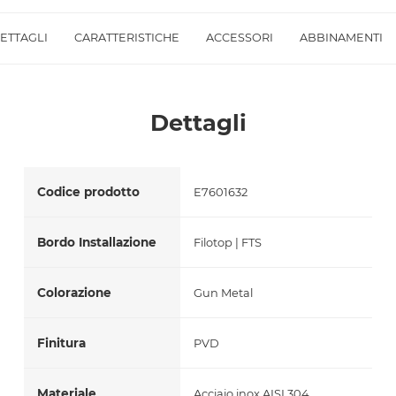
Accetto *
ETTAGLI
CARATTERISTICHE
ACCESSORI
ABBINAMENTI
Dettagli
Codice prodotto
E7601632
Bordo Installazione
Filotop | FTS
Colorazione
Gun Metal
Finitura
PVD
Materiale
Acciaio inox AISI 304