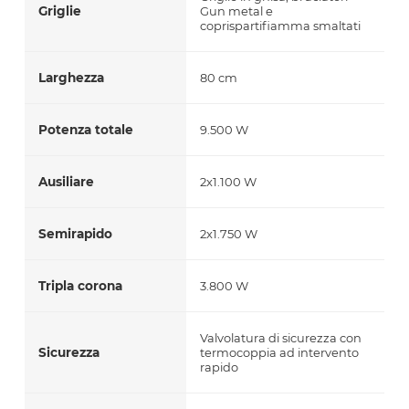
Griglie
Gun metal e
coprispartifiamma smaltati
Larghezza
80 cm
Potenza totale
9.500 W
Ausiliare
2x1.100 W
Semirapido
2x1.750 W
Tripla corona
3.800 W
Valvolatura di sicurezza con
Sicurezza
termocoppia ad intervento
rapido