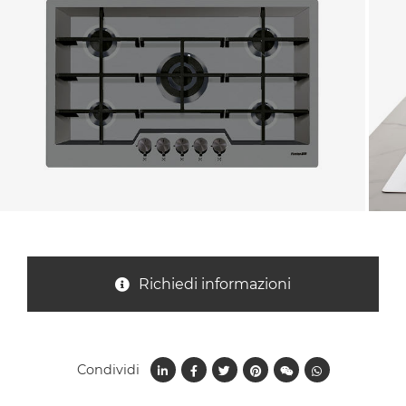
Nazione *
Oggetto *
Messaggio *
Richiedi informazioni
Condividi
Ho letto
l'informativa sulla privacy
e accetto il
trattamento dei dati per le finalità indicate*