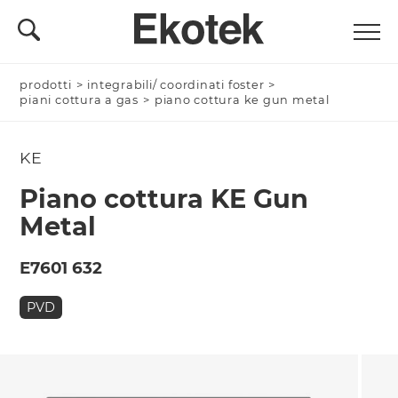
prodotti
Nominativo *
>
integrabili/ coordinati foster
>
piani cottura a gas
>
piano cottura ke gun metal
KE
Azienda/Privato *
Piano cottura KE Gun
Metal
Nome Azienda
E7601 632
PVD
Email *