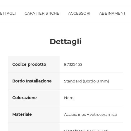
Accetto *
ETTAGLI
CARATTERISTICHE
ACCESSORI
ABBINAMENTI
Dettagli
Codice prodotto
E7325455
Bordo Installazione
Standard (Bordo 8 mm)
Colorazione
Nero
Materiale
Acciaio inox + vetroceramica
Monofase: 230 V; 1P + N;