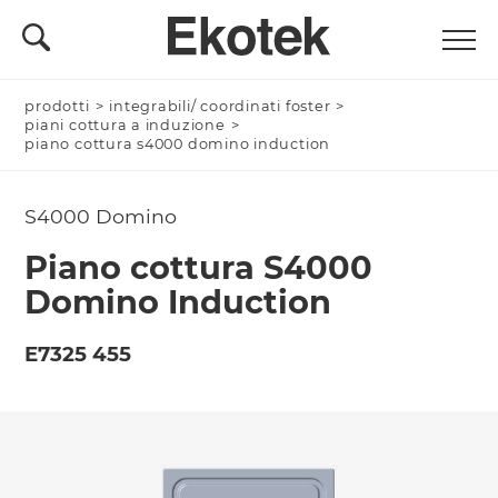
prodotti
Nominativo *
>
integrabili/ coordinati foster
>
piani cottura a induzione
>
piano cottura s4000 domino induction
S4000 Domino
Azienda/Privato *
Piano cottura S4000
Domino Induction
Nome Azienda
E7325 455
Email *