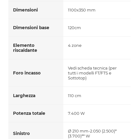
Dimensioni
1100x350 mm
Dimensioni base
120cm
Elemento
4 zone
riscaldante
Vedi scheda tecnica (per
Foro incasso
tutti i modelli FT/FTS e
Sottotop)
Larghezza
110 cm
Potenza totale
7.400 W
Ø 210 mm-2.050 (2.500)*
Sinistro
(3.700)** W