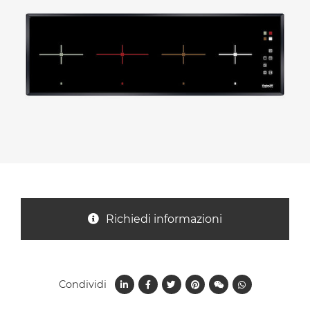
Nazione *
Oggetto *
Messaggio *
Richiedi informazioni
Condividi
Ho letto
l'informativa sulla privacy
e accetto il
trattamento dei dati per le finalità indicate*