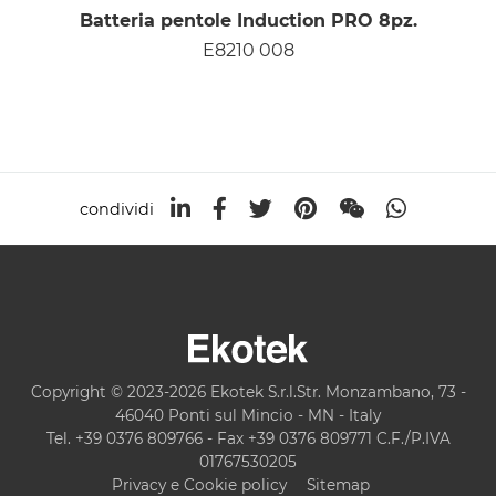
Batteria pentole Induction PRO 8pz.
E8210 008
condividi
Copyright © 2023-2026 Ekotek S.r.l.Str. Monzambano, 73 -
46040 Ponti sul Mincio - MN - Italy
Tel. +39 0376 809766 - Fax +39 0376 809771 C.F./P.IVA
01767530205
Privacy e Cookie policy
Sitemap