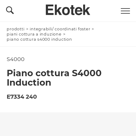
prodotti
Nominativo *
>
integrabili/ coordinati foster
>
piani cottura a induzione
>
piano cottura s4000 induction
S4000
Azienda/Privato *
Piano cottura S4000
Induction
Nome Azienda
E7334 240
Email *