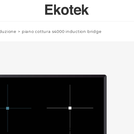
nduzione
>
piano cottura s4000 induction bridge
PERTISE
BAGNO
SPECI
SULENZA PERSONALIZZATA
LAVELLI BAGNO A MISURA - INTEGRABILI
Azienda/Privato *
TAVOLI
ORI DI APPLICAZIONE
LAVELLI BAGNO STAMPATI STANDARD - INTEGRABILI
ANTE
LAVELLI BAGNO SOPRATOP APPOGGIO
ACCESSO
LAVABI PROFESSIONALI INTEGRABILI
Email *
PIATTI DOCCIA
VASCHE DA BAGNO