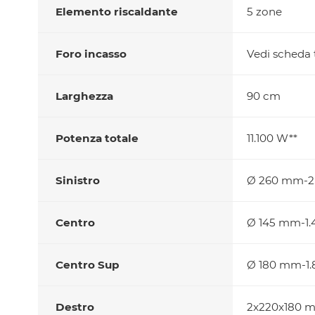
Elemento riscaldante
5 zone
Foro incasso
Vedi scheda t
Larghezza
90 cm
Potenza totale
11.100 W**
Sinistro
Ø 260 mm-2.
Centro
Ø 145 mm-1.
Centro Sup
Ø 180 mm-1.
Destro
2x220x180 m