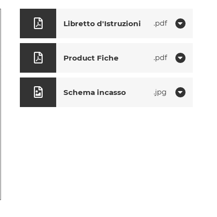
Libretto d'Istruzioni
pdf
Product Fiche
pdf
Schema incasso
jpg