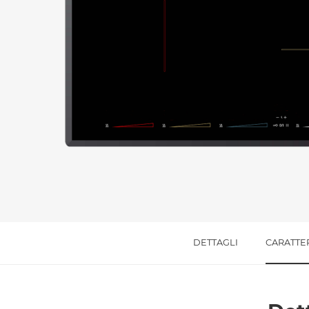
Messaggio *
Ho letto
l'informativa sulla privacy
e accetto i
Accetto *
DETTAGLI
CARATTE