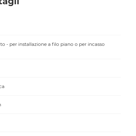
tagli
to - per installazione a filo piano o per incasso
ca
m