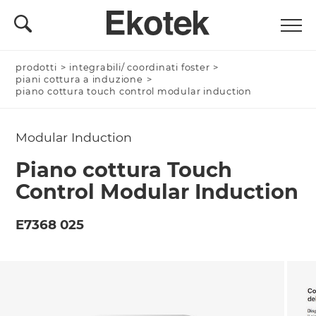
prodotti
Nominativo *
>
integrabili/ coordinati foster
>
piani cottura a induzione
>
piano cottura touch control modular induction
Modular Induction
Azienda/Privato *
Piano cottura Touch
Control Modular Induction
Nome Azienda
E7368 025
Email *