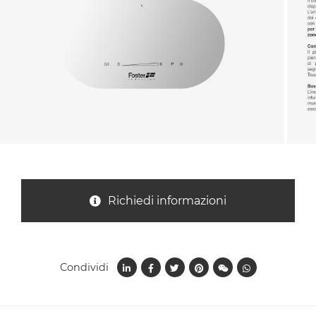
Nazione *
Oggetto *
Messaggio *
Richiedi informazioni
Condividi
Ho letto
l'informativa sulla privacy
e accetto il
trattamento dei dati per le finalità indicate*