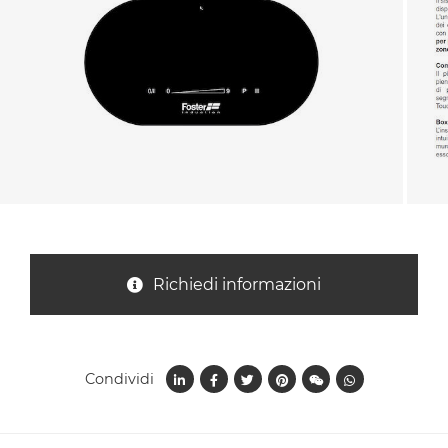
Nazione *
Oggetto *
Messaggio *
Richiedi informazioni
Condividi
Ho letto
l'informativa sulla privacy
e accetto il
trattamento dei dati per le finalità indicate*