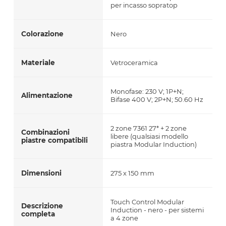
per incasso sopratop
Colorazione
Nero
Materiale
Vetroceramica
Monofase: 230 V; 1P+N;
Alimentazione
Bifase 400 V; 2P+N; 50.60 Hz
2 zone 7361 27* + 2 zone
Combinazioni
libere (qualsiasi modello
piastre compatibili
piastra Modular Induction)
Dimensioni
275 x 150 mm
Touch Control Modular
Descrizione
Induction - nero - per sistemi
completa
a 4 zone