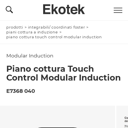
prodotti
Nominativo *
>
integrabili/ coordinati foster
>
piani cottura a induzione
>
piano cottura touch control modular induction
Modular Induction
Azienda/Privato *
Piano cottura Touch
Control Modular Induction
Nome Azienda
E7368 040
Email *