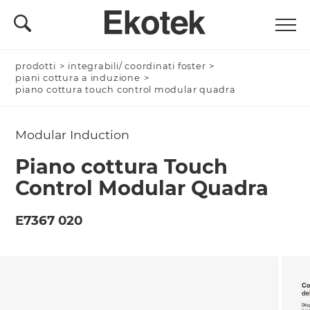
prodotti
Nominativo *
>
integrabili/ coordinati foster
>
piani cottura a induzione
>
piano cottura touch control modular quadra
Modular Induction
Azienda/Privato *
Piano cottura Touch
Control Modular Quadra
Nome Azienda
E7367 020
Email *