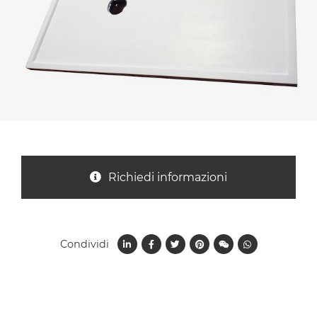
Nazione *
Oggetto *
Messaggio *
Richiedi informazioni
Condividi
Ho letto
l'informativa sulla privacy
e accetto il
trattamento dei dati per le finalità indicate*