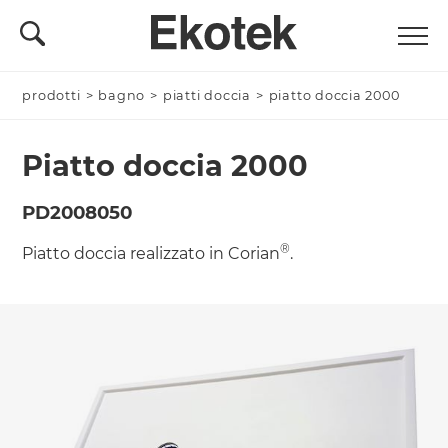
prodotti
Nominativo *
>
bagno
>
piatti doccia
>
piatto doccia 2000
Piatto doccia 2000
Azienda/Privato *
PD2008050
®
Piatto doccia realizzato in Corian
.
Nome Azienda
Email *