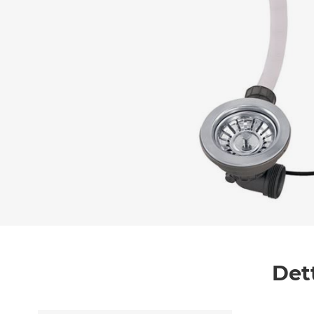
Messaggio *
Ho letto
l'informativa sulla privacy
e accetto i
Accetto *
Det