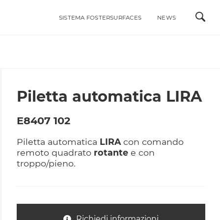
SISTEMA FOSTERSURFACES
NEWS
ALI
INTEGRABILI ACCIAIO INOX
LAVELLI
MISCELATORI
Piletta automatica LIRA
RI DI STILE
PIANI COTTURA A GAS
E8407 102
PIANI COTTURA A INDUZIONE
ACCESSORI
Piletta automatica
LIRA
con comando
PORTAPRESE DA INCASSO
remoto quadrato
rotante
e con
troppo/pieno.
Richiedi informazioni