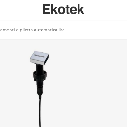
lementi
>
piletta automatica lira
PERTISE
BAGNO
SPECI
SULENZA PERSONALIZZATA
LAVELLI BAGNO A MISURA - INTEGRABILI
Azienda/Privato *
TAVOLI
ORI DI APPLICAZIONE
LAVELLI BAGNO STAMPATI STANDARD - INTEGRABILI
ANTE
LAVELLI BAGNO SOPRATOP APPOGGIO
ACCESSO
LAVABI PROFESSIONALI INTEGRABILI
Email *
PIATTI DOCCIA
VASCHE DA BAGNO