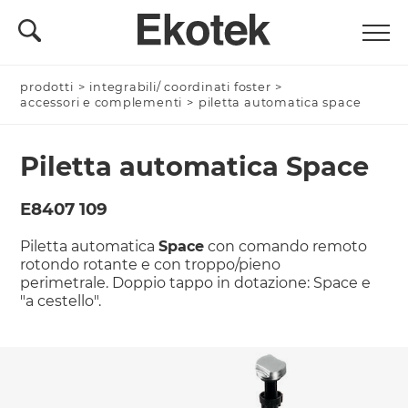
prodotti
Nominativo *
>
integrabili/ coordinati foster
>
accessori e complementi
>
piletta automatica space
Piletta automatica Space
Azienda/Privato *
E8407 109
Piletta automatica
Space
con comando remoto
rotondo rotante e con troppo/pieno
Nome Azienda
perimetrale. Doppio tappo in dotazione: Space e
"a cestello".
Email *