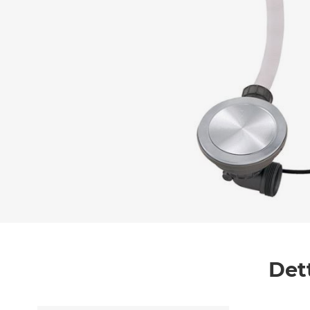
Messaggio *
Ho letto
l'informativa sulla privacy
e accetto i
Accetto *
Det