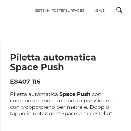
SISTEMA FOSTERSURFACES
NEWS
ALI
INTEGRABILI ACCIAIO INOX
LAVELLI
MISCELATORI
Piletta automatica
RI DI STILE
PIANI COTTURA A GAS
Space Push
PIANI COTTURA A INDUZIONE
ACCESSORI
E8407 116
PORTAPRESE DA INCASSO
Piletta automatica
Space Push
con
comando remoto rotondo a pressione e
con troppo/pieno perimetrale. Doppio
tappo in dotazione: Space e "a cestello".