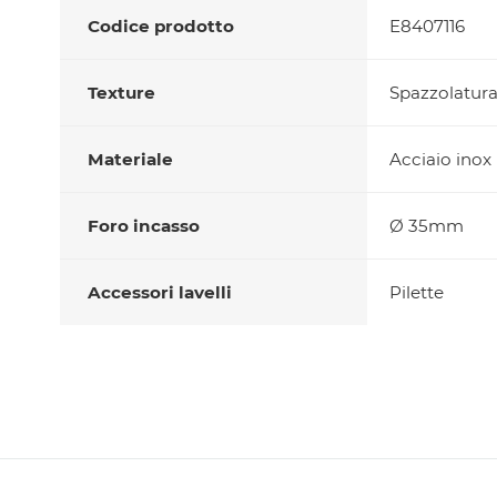
Codice prodotto
E8407116
Texture
Spazzolatura 
Materiale
Acciaio inox
Foro incasso
Ø 35mm
Accessori lavelli
Pilette