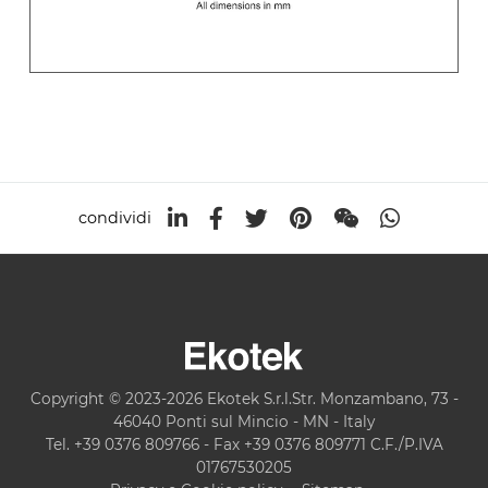
condividi
Copyright © 2023-2026 Ekotek S.r.l.Str. Monzambano, 73 -
46040 Ponti sul Mincio - MN - Italy
Tel. +39 0376 809766 - Fax +39 0376 809771 C.F./P.IVA
01767530205