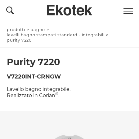
prodotti
Nominativo *
>
bagno
>
lavelli bagno stampati standard - integrabili
>
purity 7220
Purity 7220
Azienda/Privato *
V7220INT-CRNGW
Lavello bagno integrabile.
Nome Azienda
®
Realizzato in Corian
.
Email *