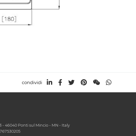
condividi
- 46040 Ponti sul Mincio - MN - Italy
01767530205