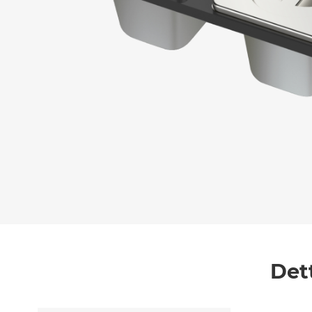
Messaggio *
Ho letto
l'informativa sulla privacy
e accetto i
Accetto *
Det