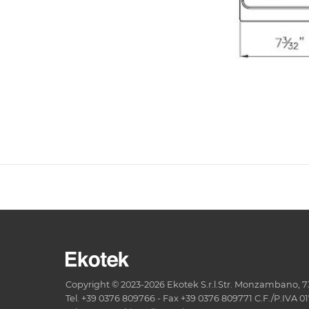
Copyright © 2023-2026 Ekotek S.r.l.Str. Monzambano, 73 
Tel. +39 0376 809766 - Fax +39 0376 809771 C.F./P.IVA 