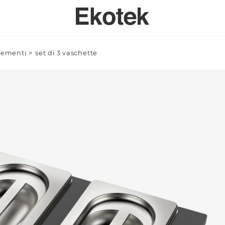
lementi
>
set di 3 vaschette
PERTISE
BAGNO
SPECI
SULENZA PERSONALIZZATA
LAVELLI BAGNO A MISURA - INTEGRABILI
Azienda/Privato *
TAVOLI
ORI DI APPLICAZIONE
LAVELLI BAGNO STAMPATI STANDARD - INTEGRABILI
ANTE
LAVELLI BAGNO SOPRATOP APPOGGIO
ACCESSO
LAVABI PROFESSIONALI INTEGRABILI
Email *
PIATTI DOCCIA
VASCHE DA BAGNO