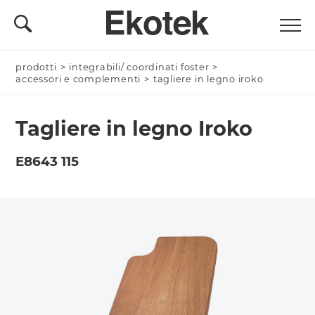
prodotti
Nominativo *
>
integrabili/ coordinati foster
>
accessori e complementi
>
tagliere in legno iroko
Tagliere in legno Iroko
Azienda/Privato *
E8643 115
Nome Azienda
Email *