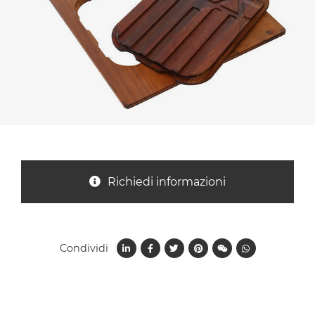
Nazione *
Oggetto *
Messaggio *
Richiedi informazioni
Condividi
Ho letto
l'informativa sulla privacy
e accetto il
trattamento dei dati per le finalità indicate*