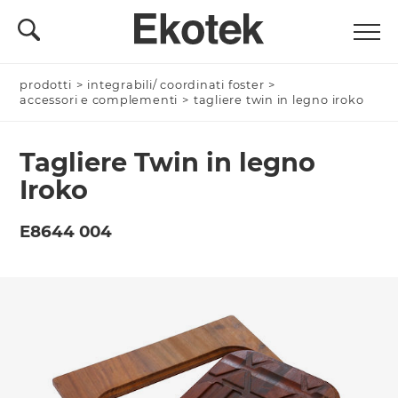
prodotti
Nominativo *
>
integrabili/ coordinati foster
>
accessori e complementi
>
tagliere twin in legno iroko
Tagliere Twin in legno
Azienda/Privato *
Iroko
E8644 004
Nome Azienda
Email *