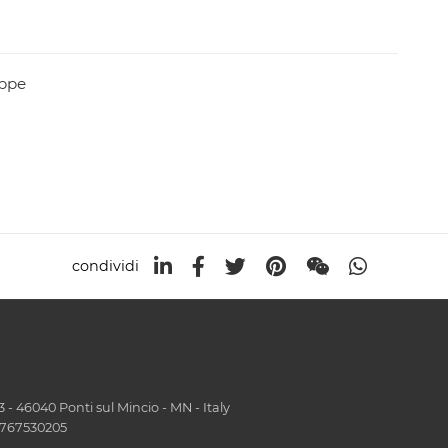
appe
condividi
- 46040 Ponti sul Mincio - MN - Italy
01767530205