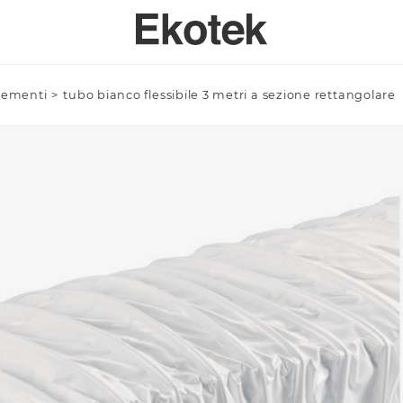
lementi
>
tubo bianco flessibile 3 metri a sezione rettangolare
PERTISE
BAGNO
SPECI
SULENZA PERSONALIZZATA
LAVELLI BAGNO A MISURA - INTEGRABILI
Azienda/Privato *
TAVOLI
ORI DI APPLICAZIONE
LAVELLI BAGNO STAMPATI STANDARD - INTEGRABILI
ANTE
LAVELLI BAGNO SOPRATOP APPOGGIO
ACCESSO
LAVABI PROFESSIONALI INTEGRABILI
Email *
PIATTI DOCCIA
VASCHE DA BAGNO