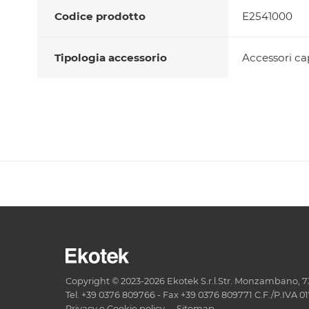
Codice prodotto
E2541000
Tipologia accessorio
Accessori c
Copyright © 2023-2026 Ekotek S.r.l.Str. Monzambano, 73 
Tel. +39 0376 809766 - Fax +39 0376 809771 C.F./P.IVA 
Privacy e Cookie policy
Sitemap