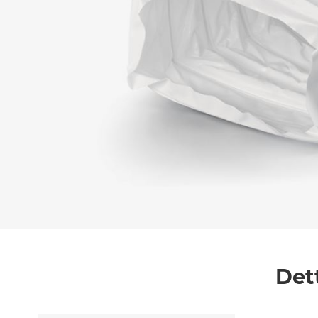
Messaggio *
Ho letto
l'informativa sulla privacy
e accetto i
Accetto *
Det