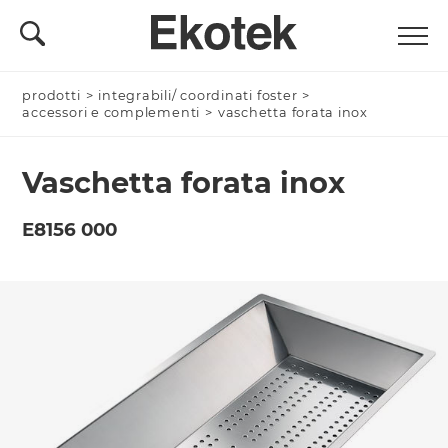
prodotti
Nominativo *
>
integrabili/ coordinati foster
>
accessori e complementi
>
vaschetta forata inox
Vaschetta forata inox
Azienda/Privato *
E8156 000
Nome Azienda
Email *