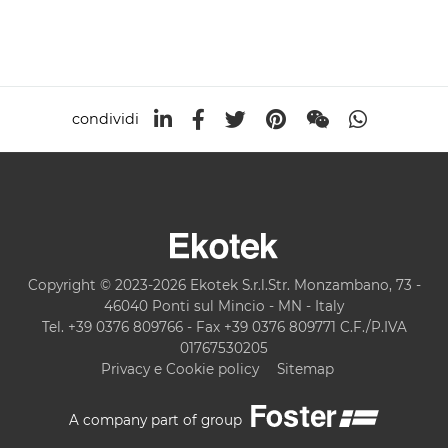
condividi
Copyright © 2023-2026 Ekotek S.r.l.Str. Monzambano, 73 -
46040 Ponti sul Mincio - MN - Italy
Tel. +39 0376 809766 - Fax +39 0376 809771 C.F./P.IVA
01767530205
Privacy e Cookie policy
Sitemap
A company part of group