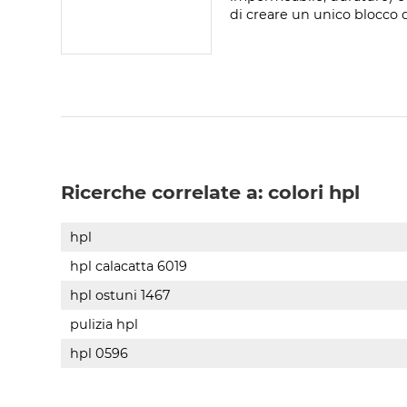
di creare un unico blocco di 
Ricerche correlate a:
colori hpl
hpl
hpl calacatta 6019
hpl ostuni 1467
pulizia hpl
hpl 0596