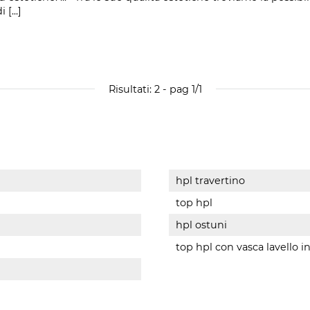
[...]
Risultati: 2 - pag 1/1
hpl travertino
top hpl
hpl ostuni
top hpl con vasca lavello i