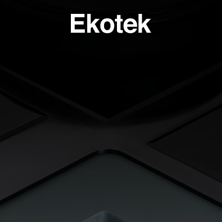
PERTISE
BAGNO
SPECI
SULENZA PERSONALIZZATA
LAVELLI BAGNO A MISURA - INTEGRABILI
TAVOLI
ORI DI APPLICAZIONE
LAVELLI BAGNO STAMPATI STANDARD - INTEGRABILI
ANTE
LAVELLI BAGNO SOPRATOP APPOGGIO
ACCESSO
LAVABI PROFESSIONALI INTEGRABILI
PIATTI DOCCIA
VASCHE DA BAGNO