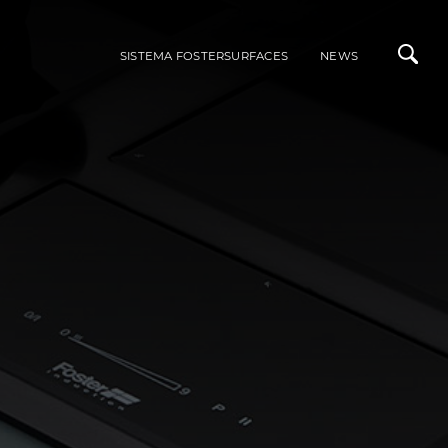
SISTEMA FOSTERSURFACES
NEWS
ALI
INTEGRABILI ACCIAIO INOX
LAVELLI
MISCELATORI
RI DI STILE
PIANI COTTURA A GAS
PIANI COTTURA A INDUZIONE
ACCESSORI
PORTAPRESE DA INCASSO