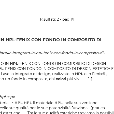
Risultati: 2 - pag 1/1
IN HPL-FENIX CON FONDO IN COMPOSITO DI
/lavello-integrato-in-hpl-fenix-con-fondo-in-composito-di-
TO IN
HPL
-FENIX CON FONDO IN COMPOSITO DI DESIGN
PL
-FENIX CON FONDO IN COMPOSITO DI DESIGN ESTETICA E
ello integrato di design, realizzato in
HPL
o in Fenix® ,
on un fondo in composito, dai
colori
piú vivi. ... [...]
/hpl.aspx
teriali >
HPL
HPL
Il materiale
HPL
, nella sua versione
cellente qualità per le sue potenzialità funzionali (pratico,
estetiche. ... Tra le sue qualità estetiche troviamo la possibil