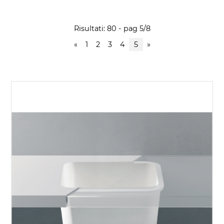
Risultati: 80 - pag 5/8
«
1
2
3
4
5
»