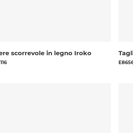
ere scorrevole in legno Iroko
Tagl
116
E8656