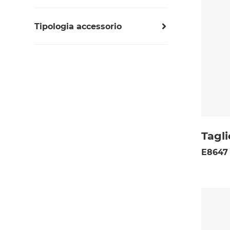
Pilette
Tipologia accessorio
Porta-bottiglie
Accessori cappe
Porta-coltelli
Accessori Piani Cottura
Porta-spezie
Porta-vaschetta
Porta-vaschette
Scolapasta
Scolapiatti
Tagli
Taglieri in cristallo
E8647
Taglieri in HDPE e kit
Taglieri in legno
Vaschette e cestelli per vasche
Vassoio in acciaio