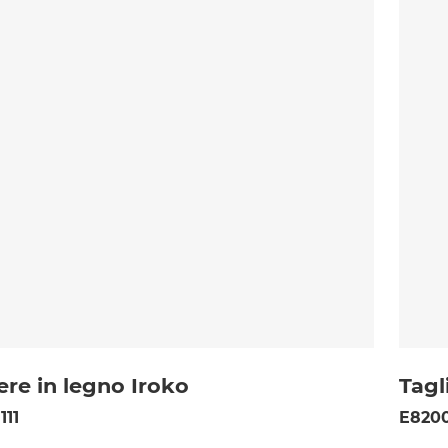
ere in legno Iroko
Tagl
111
E820