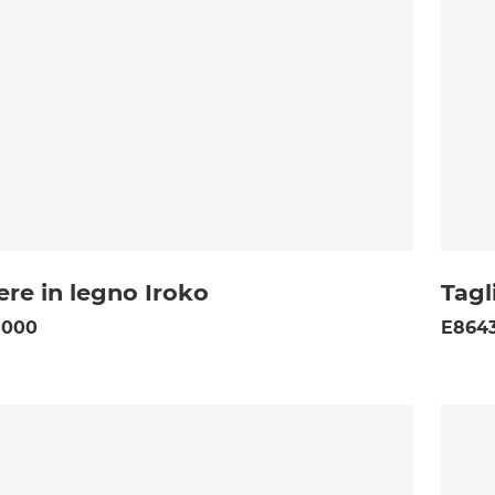
ere in legno Iroko
Tagl
 000
E8643