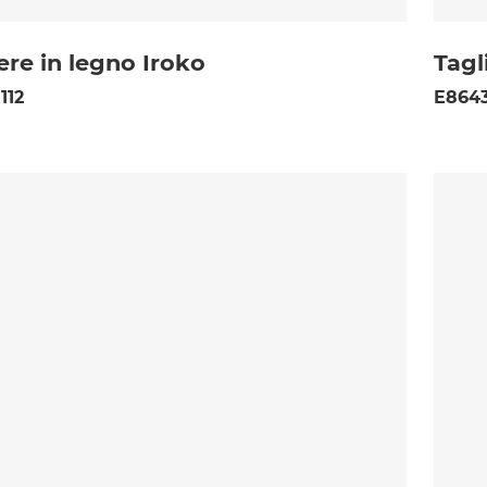
ere in legno Iroko
Tagl
112
E8643