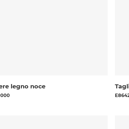
iere legno noce
Tagl
 000
E8642