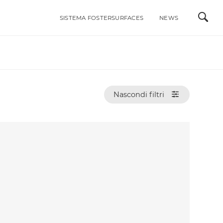
SISTEMA FOSTERSURFACES
NEWS
ALI
INTEGRABILI ACCIAIO INOX
LAVELLI
MISCELATORI
Nascondi filtri
RI DI STILE
PIANI COTTURA A GAS
PIANI COTTURA A INDUZIONE
ACCESSORI
PORTAPRESE DA INCASSO