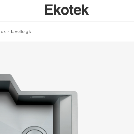
inox
>
lavello gk
PERTISE
BAGNO
SPECI
SULENZA PERSONALIZZATA
LAVELLI BAGNO A MISURA - INTEGRABILI
Azienda/Privato *
TAVOLI
ORI DI APPLICAZIONE
LAVELLI BAGNO STAMPATI STANDARD - INTEGRABILI
ANTE
LAVELLI BAGNO SOPRATOP APPOGGIO
ACCESSO
LAVABI PROFESSIONALI INTEGRABILI
Email *
PIATTI DOCCIA
VASCHE DA BAGNO