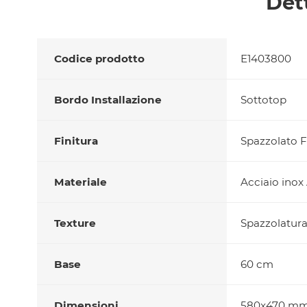
Det
Codice prodotto
E1403800
Bordo Installazione
Sottotop
Finitura
Spazzolato F
Materiale
Acciaio inox
Texture
Spazzolatura 
Base
60 cm
Dimensioni
580x470 m