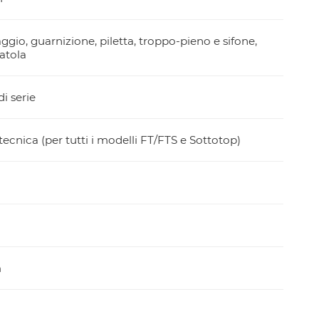
aggio, guarnizione, piletta, troppo-pieno e sifone,
atola
i serie
ecnica (per tutti i modelli FT/FTS e Sottotop)
m