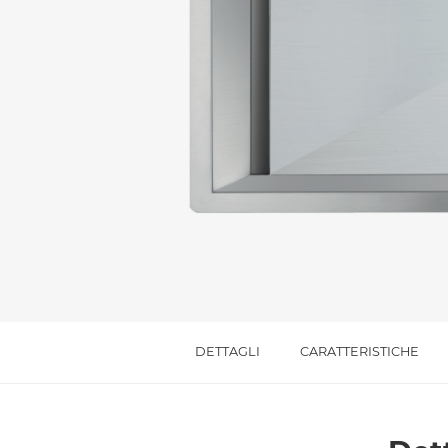
Messaggio *
Ho letto
l'informativa sulla privacy
e accetto i
Accetto *
DETTAGLI
CARATTERISTICHE