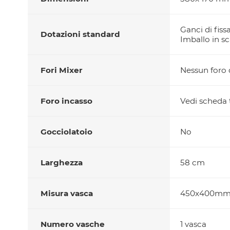
Ganci di fiss
Dotazioni standard
Imballo in sc
Fori Mixer
Nessun foro d
Foro incasso
Vedi scheda t
Gocciolatoio
No
Larghezza
58 cm
Misura vasca
450x400m
Numero vasche
1 vasca