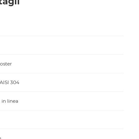
tagli
oster
 AISI 304
in linea
m