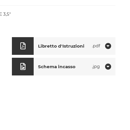
E 3,5"
Libretto d'Istruzioni
pdf
Schema incasso
jpg