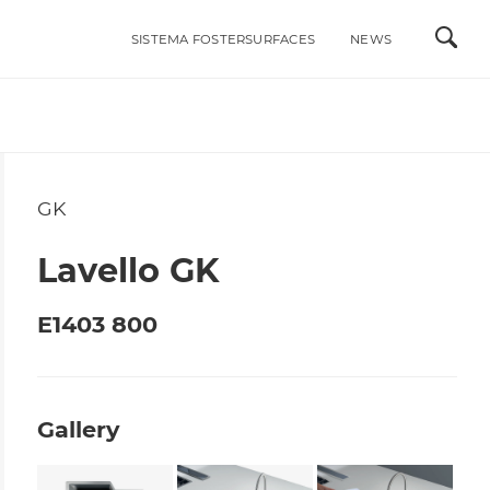
SISTEMA FOSTERSURFACES
NEWS
ALI
INTEGRABILI ACCIAIO INOX
LAVELLI
MISCELATORI
GK
RI DI STILE
PIANI COTTURA A GAS
Lavello GK
PIANI COTTURA A INDUZIONE
ACCESSORI
E1403 800
PORTAPRESE DA INCASSO
Gallery