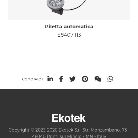
Piletta automatica
E8407 113
condividi
Copyright © 2023-2026 Ekotek S.r.l.Str. Monzambano, 73 -
46040 Ponti sul Mincio - MN - Italy