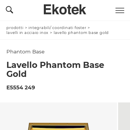
prodotti
Nominativo *
>
integrabili/ coordinati foster
>
lavelli in acciaio inox
>
lavello phantom base gold
Phantom Base
Azienda/Privato *
Lavello Phantom Base
Gold
Nome Azienda
E5554 249
Email *