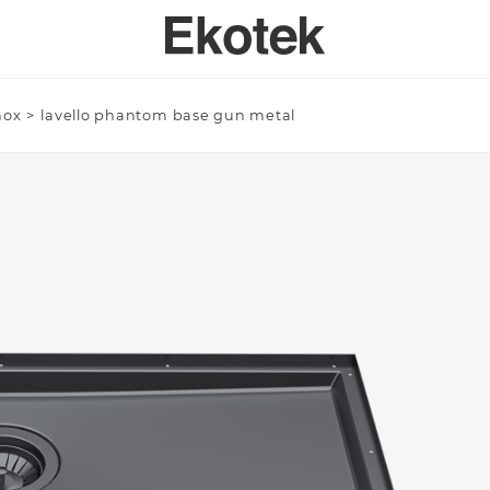
inox
>
lavello phantom base gun metal
PERTISE
BAGNO
SPECI
SULENZA PERSONALIZZATA
LAVELLI BAGNO A MISURA - INTEGRABILI
Azienda/Privato *
TAVOLI
ORI DI APPLICAZIONE
LAVELLI BAGNO STAMPATI STANDARD - INTEGRABILI
ANTE
LAVELLI BAGNO SOPRATOP APPOGGIO
ACCESSO
LAVABI PROFESSIONALI INTEGRABILI
Email *
PIATTI DOCCIA
VASCHE DA BAGNO