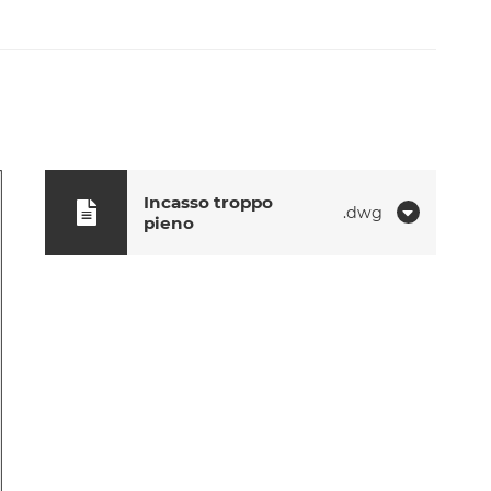
Incasso troppo
dwg
pieno