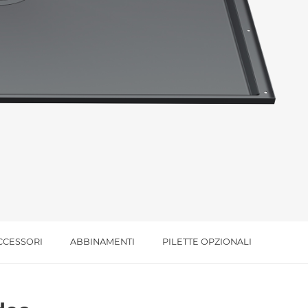
l trattamento dei dati per le finalità indicate*
CCESSORI
ABBINAMENTI
PILETTE OPZIONALI