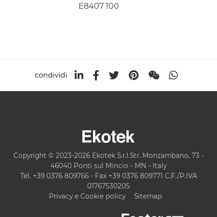
E8407 100
condividi
Copyright © 2023-2026 Ekotek S.r.l.Str. Monzambano, 73 -
46040 Ponti sul Mincio - MN - Italy
Tel. +39 0376 809766 - Fax +39 0376 809771 C.F./P.IVA
01767530205
Privacy e Cookie policy
Sitemap