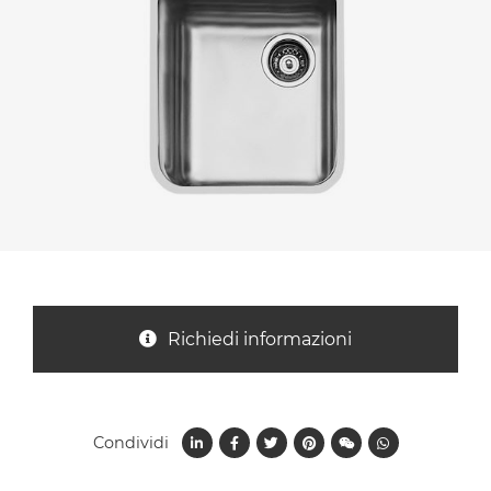
Nazione *
Oggetto *
Messaggio *
Richiedi informazioni
Condividi
Ho letto
l'informativa sulla privacy
e accetto il
trattamento dei dati per le finalità indicate*