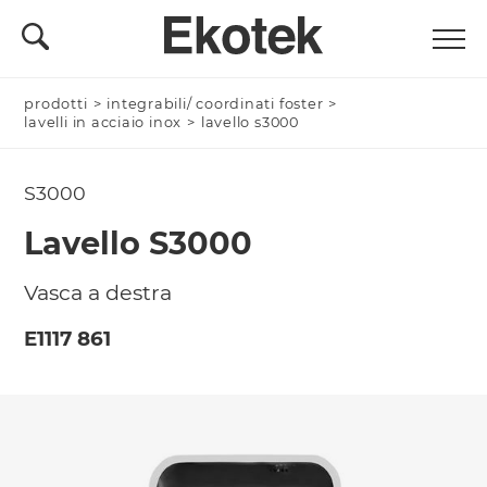
prodotti
Nominativo *
>
integrabili/ coordinati foster
>
lavelli in acciaio inox
>
lavello s3000
S3000
Azienda/Privato *
Lavello S3000
Vasca a destra
Nome Azienda
E1117 861
Email *