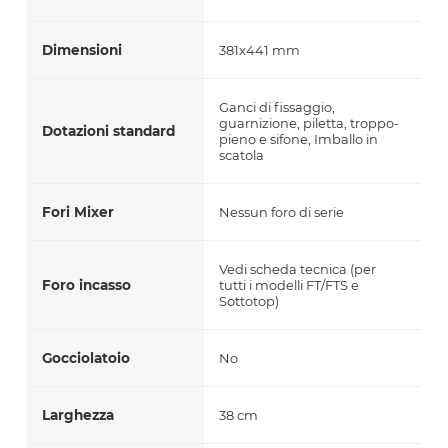
Dimensioni
381x441 mm
Ganci di fissaggio,
guarnizione, piletta, troppo-
Dotazioni standard
pieno e sifone, Imballo in
scatola
Fori Mixer
Nessun foro di serie
Vedi scheda tecnica (per
Foro incasso
tutti i modelli FT/FTS e
Sottotop)
Gocciolatoio
No
Larghezza
38 cm