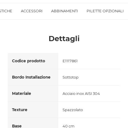
Accetto *
STICHE
ACCESSORI
ABBINAMENTI
PILETTE OPZIONALI
Dettagli
Codice prodotto
E1117861
Bordo Installazione
Sottotop
Materiale
Acciaio inox AISI 304
Texture
Spazzolato
Base
40 cm