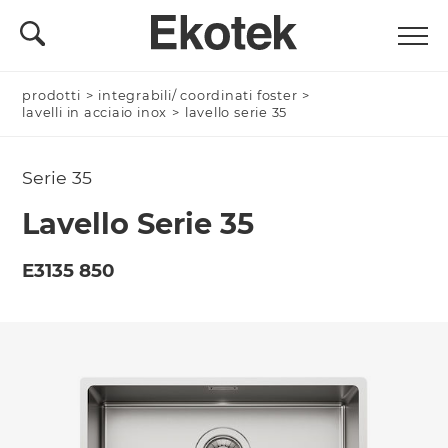
prodotti
Nominativo *
>
integrabili/ coordinati foster
>
lavelli in acciaio inox
>
lavello serie 35
Serie 35
Azienda/Privato *
Lavello Serie 35
E3135 850
Nome Azienda
Email *