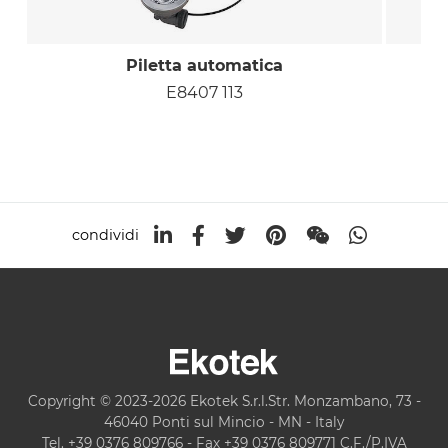
Piletta automatica
E8407 113
condividi
Copyright © 2023-2026 Ekotek S.r.l.Str. Monzambano, 73 -
46040 Ponti sul Mincio - MN - Italy
Tel. +39 0376 809766 - Fax +39 0376 809771 C.F./P.IVA