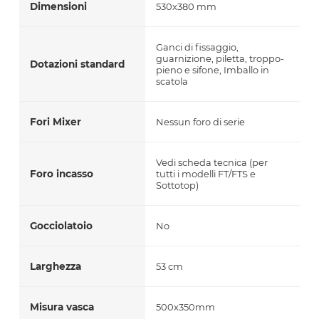
Dimensioni
530x380 mm
Ganci di fissaggio,
guarnizione, piletta, troppo-
Dotazioni standard
pieno e sifone, Imballo in
scatola
Fori Mixer
Nessun foro di serie
Vedi scheda tecnica (per
Foro incasso
tutti i modelli FT/FTS e
Sottotop)
Gocciolatoio
No
Larghezza
53 cm
Misura vasca
500x350mm